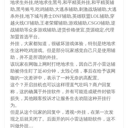
地求生外挂,绝地求生黑号,和平精英外挂,和平精英辅
助,黑号账号,吃鸡辅助,大逃杀辅助,刺激战场辅助,大逃
杀外挂,地下城与勇士DNF辅助,英雄联盟LOL辅助,穿
越火线CF辅助,王者荣耀辅助,游戏辅助,CSGO辅助,逆
战辅助等众多游戏辅助,进货价格便宜,货源稳定,代理
加盟首选平台。
外挂，大家都知道，很破坏游戏体验，特别是绝地求
生这种吃鸡游戏。但是部分玩家感觉自己只是使用辅
助，并不是所谓的外挂。
该玩家在网咖上网时打绝地求生，因自己开小雷达辅
助被侍生盯了近40分钟，太毁心情，事后在给予该网
咖的一次差评中，表示了一种无奈的高配置。
这个？开启挂机也可以这样理直气壮吗？商户回复
称，这的确属于外挂软件，并有可能造成硬件封锁等
损失，其他顾客投诉才让服务生去劝阻这种开挂行
为。
但是从这个玩家的回复中，透视=外挂，在第一次发
现之后就关闭了。后面开的叫小雷达辅助软件，这不
叫做外挂…